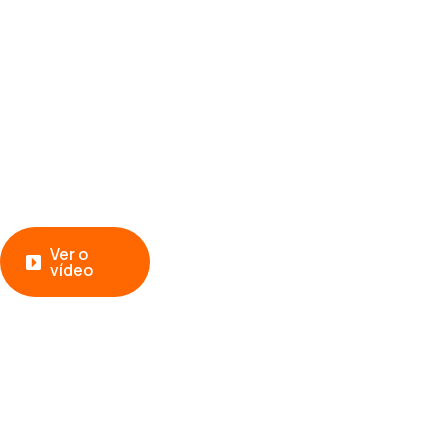
O soft
A inventore é uma empr
de soluções de software de
software
desenvolvido
pe
Ver o
vídeo