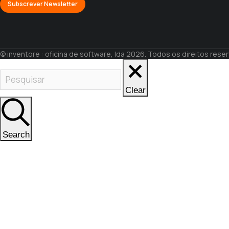
© inventore : oficina de software, lda 2026. Todos os direitos res
Clear
Search