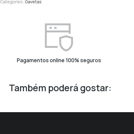
de
Categories:
Gavetas
dinheiro
Pagamentos online 100% seguros
Também poderá gostar: