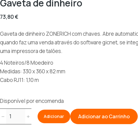
Gaveta de dinheiro
73,80
€
Gaveta de dinheiro ZONERICH com chaves. Abre automat
quando faz uma venda através do software gicnet, se inte
uma impressora de talões.
4 Noteiros/8 Moedeiro
Medidas: 330 x 360 x 82 mm
Cabo RJ11: 1,10 m
Disponível por encomenda
Quantidade
﹣
﹢
Adicionar ao Carrinho
Adicionar
de
Gaveta