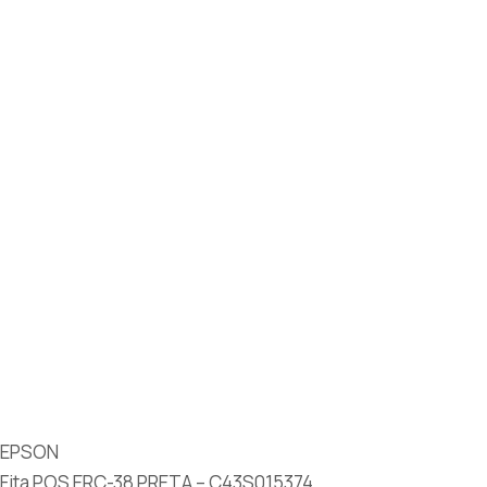
EPSON
Fita POS ERC-38 PRETA – C43S015374