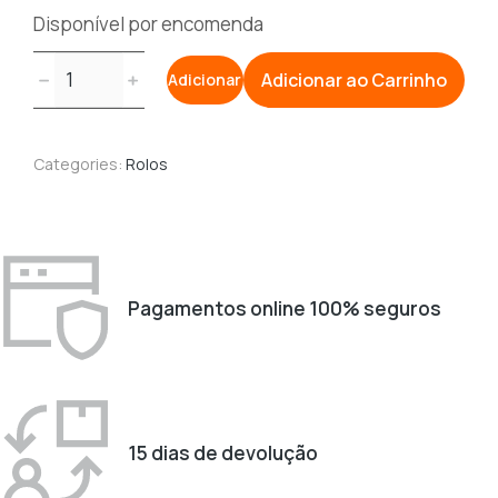
Disponível por encomenda
Quantidade
﹣
﹢
Adicionar ao Carrinho
Adicionar
de
Pack
5
Categories:
Rolos
Fitas
Impressora
Matricial
EPSON
Pagamentos online 100% seguros
15 dias de devolução