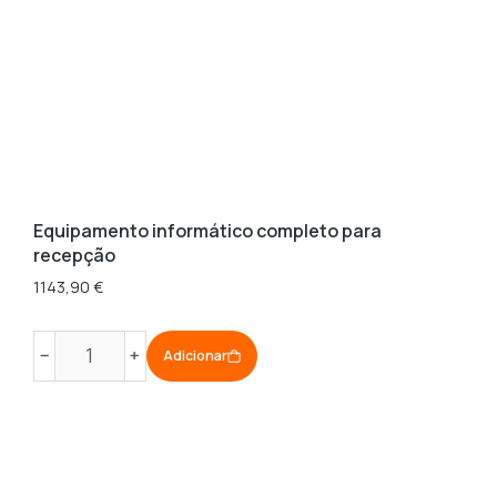
Equipamento informático completo para
recepção
1143,90
€
Quantidade
﹣
﹢
Adicionar
de
Equipamento
informático
completo