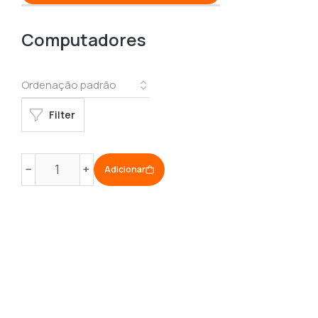
Computadores
Filter
Quantidade
﹣
﹢
Adicionar
de
Computador
ASUS
All-
in-
One