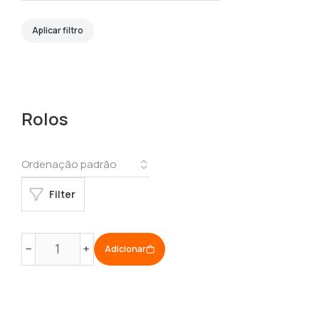
Aplicar filtro
Rolos
Filter
Quantidade
﹣
﹢
Adicionar
de
Pack
5