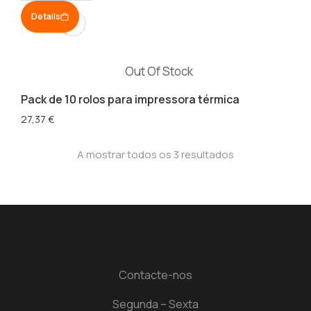
Details
Pack
de
10
Out Of Stock
rolos
para
Pack de 10 rolos para impressora térmica
impressora
27,37
€
térmica
A mostrar todos os 3 resultados
Contacte-nos
Segunda – Sexta