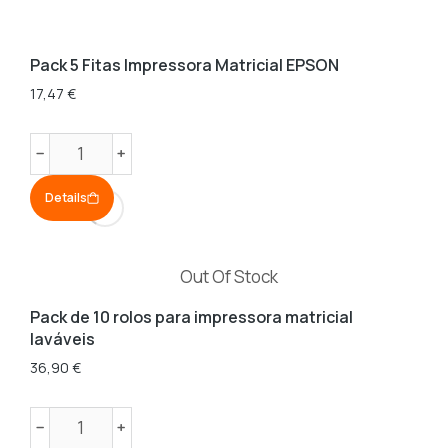
Pack 5 Fitas Impressora Matricial EPSON
17,47
€
Quantidade
﹣
﹢
de
Details
Pack
de
10
Out Of Stock
rolos
para
Pack de 10 rolos para impressora matricial
laváveis
impressora
matricial
36,90
€
laváveis
Quantidade
﹣
﹢
de