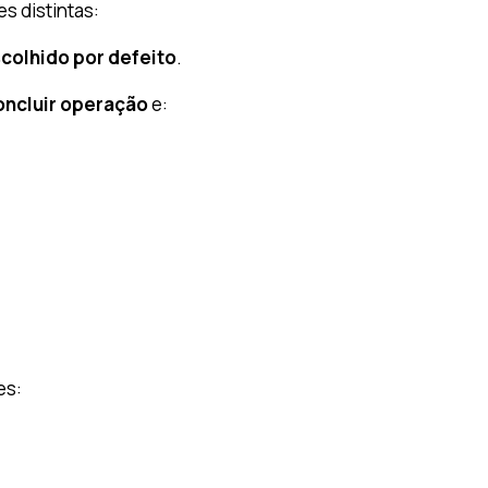
s distintas:
colhido por defeito
.
ncluir operação
e:
es: