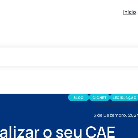
Início
BLOG
GICNET
LEGISLAÇÃO
By Bárbara Monteir
3 de Dezembro, 202
alizar o seu CAE