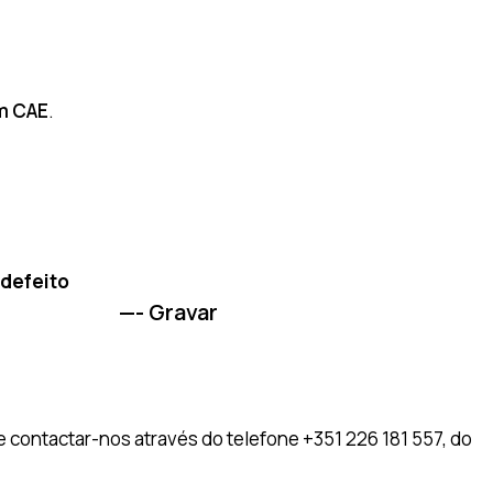
m CAE
.
 defeito
-
Gravar
 contactar-nos através do telefone +351 226 181 557, do