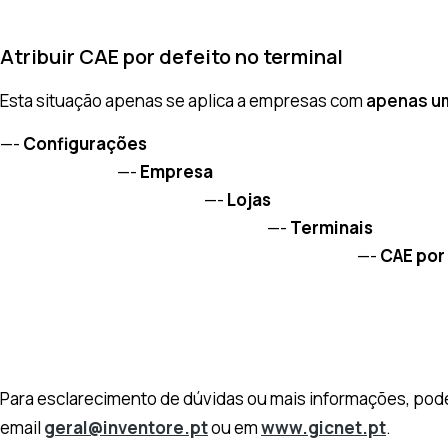
Atribuir CAE por defeito no terminal
Esta situação apenas se aplica a empresas com
apenas u
—-
Configurações
—-
Empresa
—-
Lojas
—-
Terminais
—-
CAE por
—
Para esclarecimento de dúvidas ou mais informações, pode
email
geral@inventore.pt
ou em
www.gicnet.pt
.